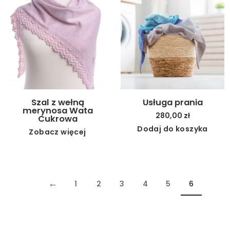
Szal z wełną
Usługa prania
merynosa Wata
280,00
zł
Cukrowa
Dodaj do koszyka
Zobacz więcej
←
1
2
3
4
5
6