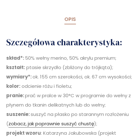
OPIS
Szczegółowa charakterystyka:
skład*:
50% wełny merino, 50% akrylu premium;
kształt:
ptasie skrzydło (zbliżony do trójkąta);
wymiary*:
ok. 155 cm szerokości, ok. 67 cm wysokości;
kolor:
odcienie różu i fioletu;
pranie:
prać w pralce w 30
°C w programie do wełny z
płynem do tkanin delikatnych lub do wełny;
suszenie:
suszyć na płasko po starannym rozłożeniu
(
zobacz, jak poprawnie suszyć chustę
);
projekt wzoru
: Katarzyna Jakubowska (projekt