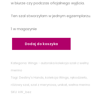
w biurze czy podczas oficjalnego wyjścia.
Ten szal stworzyłam w jednym egzemplarzu.
1 w magazynie
ilość
Dodaj do koszyka
Szal
z
wełną
Kategoria:
Wings - autorska kolekcja szali z wełny
merynosa
merino
Majowy
Tagi:
Destiny's Hands
,
kolekcja Wings
,
rękodzieło
,
Bez
różowy szal
,
szal z merynosa
,
unikat
,
wełna merino
SKU:
kW_bez